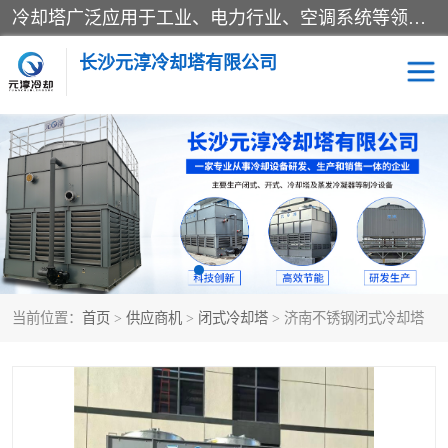
冷却塔广泛应用于工业、电力行业、空调系统等领域。在电力行业中，用于冷却发电机组的循环水；在工业生产中，如化工、冶金等行业，可降低生产过程中产生的热量；在空调系统中，为空调设备提供冷却水源
长沙元淳冷却塔有限公司
方形开式冷却塔
圆形冷却塔
闭式冷却塔
水箱
电控箱
水泵
当前位置：
首页
>
供应商机
>
闭式冷却塔
> 济南不锈钢闭式冷却塔
板式换热器