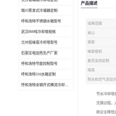
产品描述
银川蒸发式冷凝器定制
呼和浩特不锈钢水箱型号
适用范围
武汉800吨冷却塔规格
省心
类型
兰州低噪音冷却塔型号
噪音级别
石家庄电加热生产厂家
是否支持定制
呼和浩特节能控制型号
塔高
呼和浩特316水箱定制
热水和空气流动
呼和浩特全钢开式横流冷却塔型号
节水冷却塔
交换过程，
助企业降低