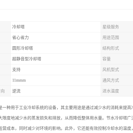
冷却塔
星级服务
省心省力
用途范围
圆形冷却塔
结构形式
超静音型冷却塔
容量
支持
风机型式
11mmm
通风方式
方向
逆流
进水温度
是一种用于工业冷却系统的设备，其主要用途是通过减少水的消耗来提高
大限度地减少水的蒸发损失和排放，从而降低整体用水量。节水冷却塔广
运营成本，同时减少对环境的影响。此外，它还能有效控制冷却水的温度