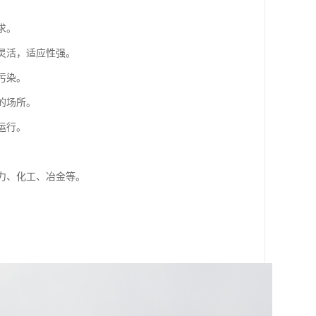
求。
灵活，适应性强。
污染。
的场所。
运行。
电力、化工、冶金等。