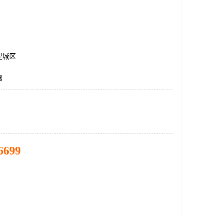
望城区
器
6699