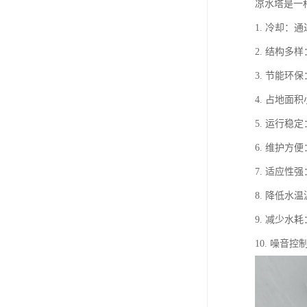
凉水塔是一
1. 冷却
2. 结构
3. 节能
4. 占地
5. 运行
6. 维护
7. 适应
8. 降低
9. 减少
10. 噪