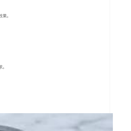
效果。
求。