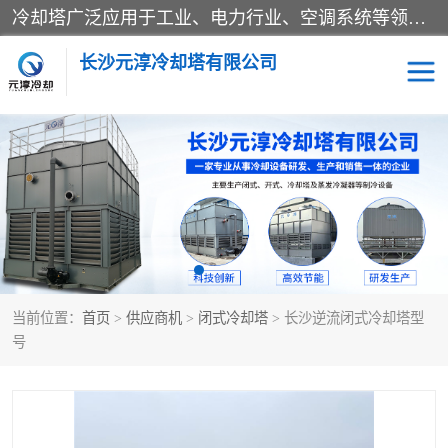
冷却塔广泛应用于工业、电力行业、空调系统等领域。在电力行业中，用于冷却发电机组的循环水；在工业生产中，如化工、冶金等行业，可降低生产过程中产生的热量；在空调系统中，为空调设备提供冷却水源
长沙元淳冷却塔有限公司
方形开式冷却塔
圆形冷却塔
闭式冷却塔
水箱
电控箱
水泵
当前位置：
首页
>
供应商机
>
闭式冷却塔
> 长沙逆流闭式冷却塔型
板式换热器
号