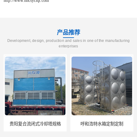
http://www.hncsyclqt.com
产品推荐
Development, design, production and sales in one of the manufacturing
enterprises
呼和浩特水箱定制定制
电厂冷却塔