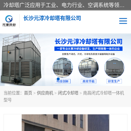
冷却塔广泛应用于工业、电力行业、空调系统等领域。在电力行业中，用于冷却发电机组的循环水；在工业生产中，如化工、冶金等行业，可降低生产过程中产生的热量；在空调系统中，为空调设备提供冷却水源
长沙元淳冷却塔有限公司
方形开式冷却塔
圆形冷却塔
闭式冷却塔
水箱
电控箱
水泵
当前位置：
首页
>
供应商机
>
闭式冷却塔
> 南昌闭式冷却塔一体机
板式换热器
型号