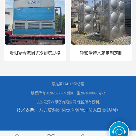
规格
呼和浩特水箱定制定制
您是第
274118
位访客
版权所有 ©2026-08-09
湘ICP备2021009070号-2
长沙元淳冷却塔有限公司
保留所有权利.
技术支持：
八方资源网
免责声明
管理员入口
网站地图
电厂冷却塔
郑州喷淋泵厂家