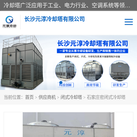
冷却塔广泛应用于工业、电力行业、空调系统等领域。在电力行业中，用于冷却发电机组的循环水；在工业生产中，如化工、冶金等行业，可降低生产过程中产生的热量；在空调系统中，为空调设备提供冷却水源
长沙元淳冷却塔有限公司
方形开式冷却塔
圆形冷却塔
闭式冷却塔
水箱
电控箱
水泵
当前位置：
首页
>
供应商机
>
闭式冷却塔
> 石家庄密闭式冷却塔
板式换热器