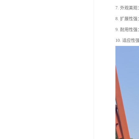
7. 外观
8. 扩展
9. 耐用
10. 适