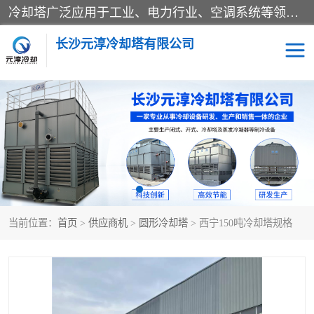
冷却塔广泛应用于工业、电力行业、空调系统等领域。在电力行业中，用于冷却发电机组的循环水；在工业生产中，如化工、冶金等行业，可降低生产过程中产生的热量；在空调系统中，为空调设备提供冷却水源
长沙元淳冷却塔有限公司
方形开式冷却塔
圆形冷却塔
闭式冷却塔
水箱
电控箱
水泵
当前位置：
首页
>
供应商机
>
圆形冷却塔
> 西宁150吨冷却塔规格
板式换热器