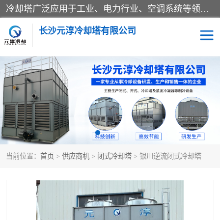
冷却塔广泛应用于工业、电力行业、空调系统等领域。在电力行业中，用于冷却发电机组的循环水；在工业生产中，如化工、冶金等行业，可降低生产过程中产生的热量；在空调系统中，为空调设备提供冷却水源
长沙元淳冷却塔有限公司
方形开式冷却塔
圆形冷却塔
闭式冷却塔
水箱
电控箱
水泵
当前位置：
首页
>
供应商机
>
闭式冷却塔
> 银川逆流闭式冷却塔
板式换热器