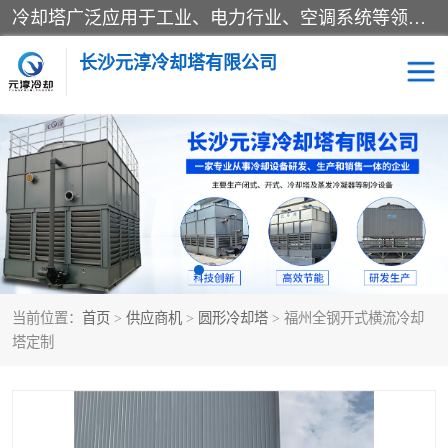
冷却塔广泛应用于工业、电力行业、空调系统等领域。在电力行业中，用于冷却发电机组的循环水；在工业生产中，如化工、冶金等行业，可降低生产过程中产生的热量；在空调系统中，为空调设备提供冷却水源
长沙元淳冷却塔有限公司
方形开式冷却塔
圆形冷却塔
闭式冷却塔
水箱
电控箱
水泵
当前位置：
首页
>
供应商机
>
圆形冷却塔
> 福州全钢开式横流冷却
板式换热器
塔定制