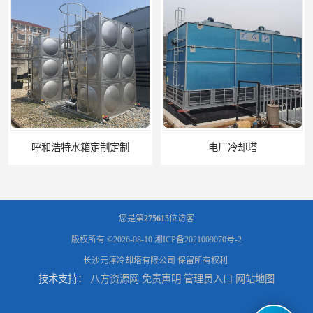
浩特水箱定制定制
电厂冷却塔
您是第
275615
位访客
版权所有 ©2026-08-10
湘ICP备2021009070号-2
长沙元淳冷却塔有限公司
保留所有权利.
技术支持：
八方资源网
免责声明
管理员入口
网站地图