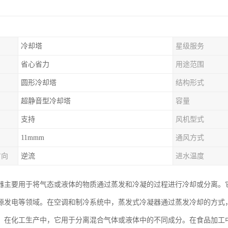
冷却塔
星级服务
省心省力
用途范围
圆形冷却塔
结构形式
超静音型冷却塔
容量
支持
风机型式
11mmm
通风方式
方向
逆流
进水温度
器主要用于将气态或液体的物质通过蒸发和冷凝的过程进行冷却或分离。
源发电等领域。在空调和制冷系统中，蒸发式冷凝器通过蒸发冷却的方式
。在化工生产中，它用于分离混合气体或液体中的不同成分。在食品加工