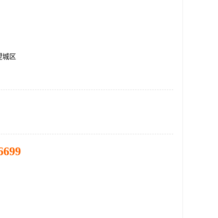
望城区
6699