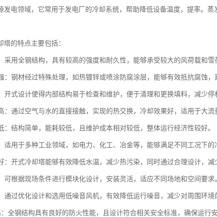
源发电领域，它常用于发电厂的冷却系统，帮助降低设备温度，提率。蒸
。
却塔的特点主要包括：
坚固：采用全钢结构，具有较高的强度和耐久性，能够承受较大的风荷载和
蚀性强：钢材经过特殊处理，如热镀锌或喷涂防腐涂层，能够有效抵抗腐蚀，
方便：开式设计使得内部结构易于检查和维护，便于清理和更换填料，减少停
效率高：通过空气与水的直接接触，实现的热交换，冷却效果好，适用于大
成本低：结构简单，能耗较低，且维护成本相对较低，整体运行经济性较好。
性强：适用于多种工业领域，如电力、化工、冶金等，能够满足不同工况下的
性能好：开式冷却塔能够有效降低水温，减少热污染，同时通过合理设计，
灵活：可根据现场条件进行模块化设计，安装灵活，适应不同场地和空间要求
控制：通过优化设计和选用低噪音风机，有效降低运行噪音，减少对周围环境
全性高：全钢结构具有良好的防火性能，且设计符合相关安全标准，确保运行