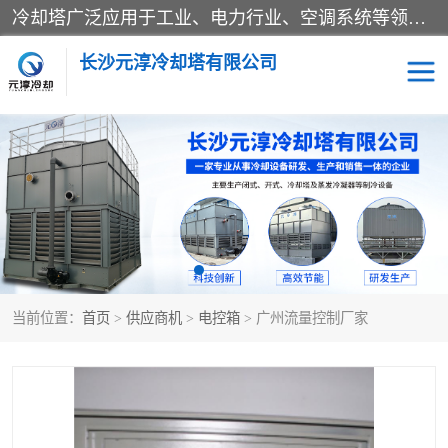
冷却塔广泛应用于工业、电力行业、空调系统等领域。在电力行业中，用于冷却发电机组的循环水；在工业生产中，如化工、冶金等行业，可降低生产过程中产生的热量；在空调系统中，为空调设备提供冷却水源
长沙元淳冷却塔有限公司
方形开式冷却塔
圆形冷却塔
闭式冷却塔
水箱
电控箱
水泵
当前位置：
首页
>
供应商机
>
电控箱
> 广州流量控制厂家
板式换热器