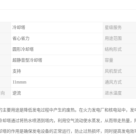
冷却塔
星级服务
省心省力
用途范围
圆形冷却塔
结构形式
超静音型冷却塔
容量
支持
风机型式
11mmm
通风方式
方向
逆流
进水温度
的主要用途是降低发电过程中产生的废热。在火力发电厂和核电站中，发
冷却塔通过将热水喷洒到塔内，利用空气流动使水蒸发，从而带走热量，
却塔的作用是确保发电设备的正常运行，防止过热损坏，同时提高发电效