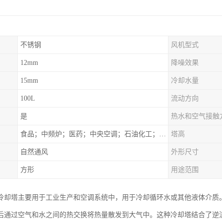
不锈钢
风机型式
12mm
降噪效果
15mm
冷却水量
100L
流动方向
是
热水和空气接触
食品；中频炉；医药；中央空调；石油化工；锻造；冶金；电子；新材料
塔高
自然通风
外形尺寸
方形
用途范围
冷却塔主要用于工业生产和空调系统中，用于冷却循环水或其他液体介质
后通过空气和水之间的热交换将热量散发到大气中。这种冷却塔结合了逆