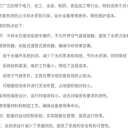
它广泛应用于电力、化工、冶金、制药、食品加工等行业，特别适用于对
还能有效防止冷却水受到污染，延长设备使用寿命，降低维护成本。
塔的特点如下：
闭循环：冷却水在密闭系统中循环，不与外界空气直接接触，避免了水质污染
：采用换热器，如板式或管式换热器，确保冷却效果显著。
环保：由于水循环系统封闭，减少了水的蒸发和排放，节约水资源，同时降低
简便：系统结构紧凑，维护工作量小，降低了运营成本。
性强：适用于气候条件，尤其在寒冷地区能有效防止结冰。
灵活：可根据现场条件进行灵活布置，占地面积相对较小。
低：采用低噪音设计，运行时噪音较小，适合对噪音有要求的场所。
命：使用量材料和制造工艺，确保设备使用寿命长。
化控制：配备的自动控制系统，实现智能化管理，提高运行效率。
全性高：全封闭设计减少了泄漏风险，提高了系统的安全性和可靠性。