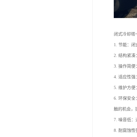
闭式冷却塔
1. 节能
2. 结构
3. 操作
4. 适应
5. 维护
6. 环保
触的机会，
7. 噪音
8. 耐腐