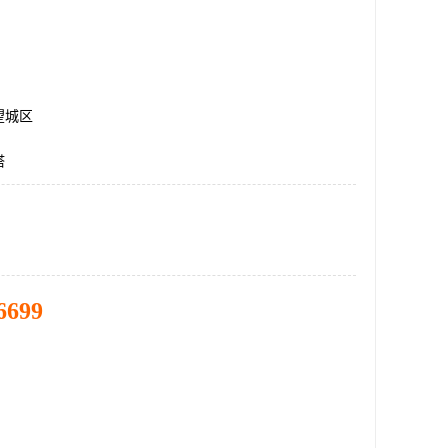
望城区
塔
6699