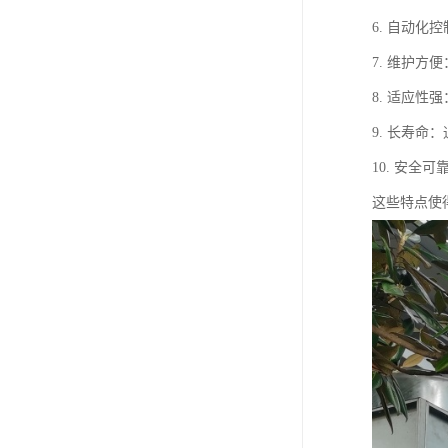
6. 自动
7. 维护
8. 适应
9. 长寿
10. 安
这些特点使