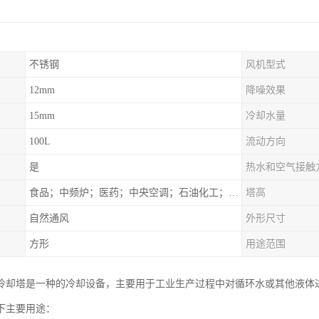
不锈钢
风机型式
12mm
降噪效果
15mm
冷却水量
100L
流动方向
是
热水和空气接触
食品；中频炉；医药；中央空调；石油化工；锻造；冶金；电子；新材料
塔高
自然通风
外形尺寸
方形
用途范围
冷却塔是一种的冷却设备，主要用于工业生产过程中对循环水或其他液体
下主要用途：