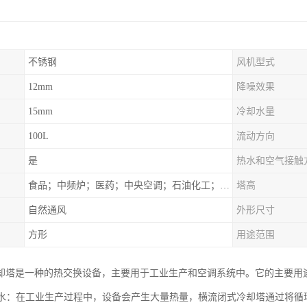
不锈钢
风机型式
12mm
降噪效果
15mm
冷却水量
100L
流动方向
是
热水和空气接触
食品；中频炉；医药；中央空调；石油化工；锻造；冶金；电子；新材料
塔高
自然通风
外形尺寸
方形
用途范围
却塔是一种的热交换设备，主要用于工业生产和空调系统中。它的主要用
循环水：在工业生产过程中，设备会产生大量热量，横流闭式冷却塔通过将