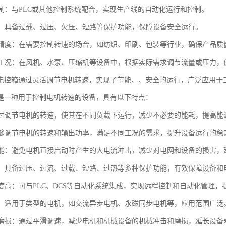
化控制：与PLC或其他控制系统配合，实现生产线的自动化运行和控制。
功能：具备过载、过压、欠压、短路等保护功能，保障设备安全运行。
工艺精度：在需要控制转速的场合，如纺织、印刷、包装等行业，确保产品质
复杂工况：在风机、水泵、压缩机等设备中，根据实际需求调节流量或压力，
电控箱通过灵活调节电机转速，实现了节能、、安全的运行，广泛应用于
是一种用于控制电机转速的设备，具有以下特点：
：通过调节电机的转速，使其在不同负载下运行，减少不必要的能耗，提高能
：能够调节电机的转速和输出功率，满足不同工况的需求，提升设备运行的稳
动功能：避免电机直接启动时产生的大电流冲击，减少对电网和设备的损害
功能：具备过压、过流、过载、短路、过热等多种保护功能，有效保障设备和
化程度高：可与PLC、DCS等自动化系统集成，实现远程控制和自动化管理
性强：适用于类型的电机，如交流异步电机、永磁同步电机等，应用范围广泛
机械磨损：通过平滑调速，减少电机和机械设备的机械冲击和磨损，延长设备