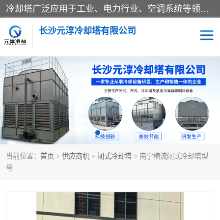
冷却塔广泛应用于工业、电力行业、空调系统等领域。在电力行业中，用于冷却发电机组的循环水；在工业生产中，如化工、冶金等行业，可降低生产过程中产生的热量；在空调系统中，为空调设备提供冷却水源
长沙元淳冷却塔有限公司
方形开式冷却塔
圆形冷却塔
闭式冷却塔
水箱
电控箱
水泵
当前位置：
首页
>
供应商机
>
闭式冷却塔
> 南宁横流闭式冷却塔型
板式换热器
号