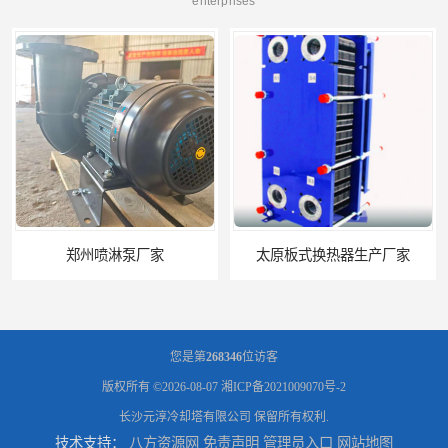
enterprises
太原板式换热器生产厂家
石家庄恒温电控
您是第
268346
位访客
版权所有 ©2026-08-07
湘ICP备2021009070号-2
长沙元淳冷却塔有限公司
保留所有权利.
技术支持：
八方资源网
免责声明
管理员入口
网站地图