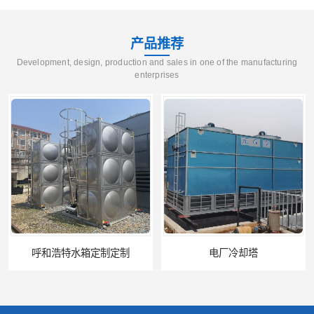
产品推荐
Development, design, production and sales in one of the manufacturing
enterprises
电厂冷却塔
郑州喷淋泵厂家