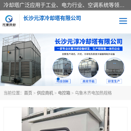
冷却塔广泛应用于工业、电力行业、空调系统等领域。在电力行业中，用于冷却发电机组的循环水；在工业生产中，如化工、冶金等行业，可降低生产过程中产生的热量；在空调系统中，为空调设备提供冷却水源
长沙元淳冷却塔有限公司
方形开式冷却塔
圆形冷却塔
闭式冷却塔
水箱
电控箱
水泵
当前位置：
首页
>
供应商机
>
电控箱
> 乌鲁木齐电加热规格
板式换热器