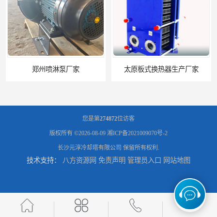
淋泵厂家
太原板式换热器生产厂家
您是第
274872
位访客
版权所有 ©2026-08-09
湘ICP备2021009070号-2
长沙元淳冷却塔有限公司
保留所有权利.
技术支持：
八方资源网
免责声明
管理员入口
网站地图
石家庄恒温电控
长沙80吨冷却塔厂商