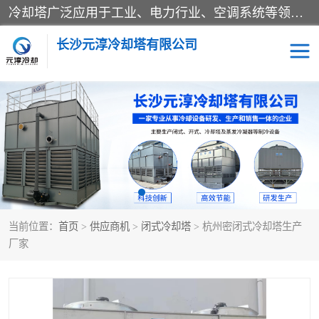
冷却塔广泛应用于工业、电力行业、空调系统等领域。在电力行业中，用于冷却发电机组的循环水；在工业生产中，如化工、冶金等行业，可降低生产过程中产生的热量；在空调系统中，为空调设备提供冷却水源
长沙元淳冷却塔有限公司
方形开式冷却塔
圆形冷却塔
闭式冷却塔
水箱
电控箱
水泵
当前位置：
首页
>
供应商机
>
闭式冷却塔
> 杭州密闭式冷却塔生产
板式换热器
厂家