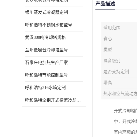
产品描述
银川蒸发式冷凝器定制
呼和浩特不锈钢水箱型号
适用范围
武汉800吨冷却塔规格
省心
类型
兰州低噪音冷却塔型号
噪音级别
石家庄电加热生产厂家
是否支持定制
呼和浩特节能控制型号
塔高
呼和浩特316水箱定制
热水和空气流动
呼和浩特全钢开式横流冷却塔型号
开式冷却塔
中，开式冷
室内环境的