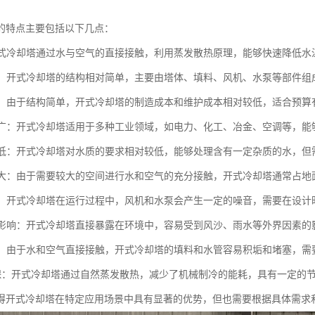
的特点主要包括以下几点：
：开式冷却塔通过水与空气的直接接触，利用蒸发散热原理，能够快速降低水
简单：开式冷却塔的结构相对简单，主要由塔体、填料、风机、水泵等部件
较低：由于结构简单，开式冷却塔的制造成本和维护成本相对较低，适合预算
范围广：开式冷却塔适用于多种工业领域，如电力、化工、冶金、空调等，
要求低：开式冷却塔对水质的要求相对较低，能够处理含有一定杂质的水，
面积大：由于需要较大的空间进行水和空气的充分接触，开式冷却塔通常占
较大：开式冷却塔在运行过程中，风机和水泵会产生一定的噪音，需要在设
环境影响：开式冷却塔直接暴露在环境中，容易受到风沙、雨水等外界因素
频繁：由于水和空气直接接触，开式冷却塔的填料和水管容易积垢和堵塞，
能环保：开式冷却塔通过自然蒸发散热，减少了机械制冷的能耗，具有一定的
得开式冷却塔在特定应用场景中具有显著的优势，但也需要根据具体需求