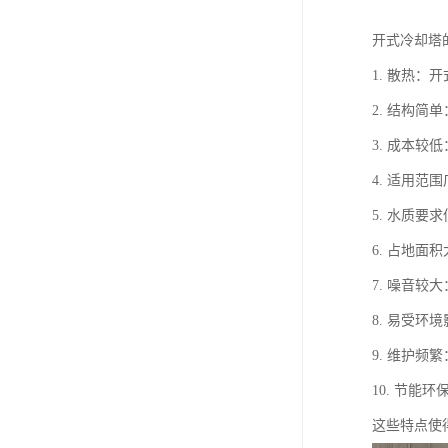
开式冷却塔
1. 散热
2. 结构
3. 成本
4. 适用
5. 水质
6. 占地
7. 噪音
8. 易受
9. 维护
10. 节
这些特点使