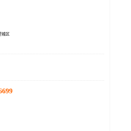
望城区
6699