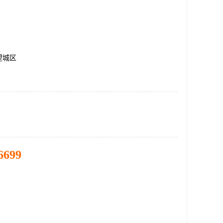
望城区
6699