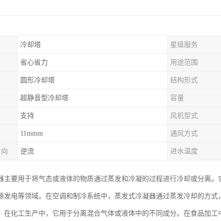
冷却塔
星级服务
省心省力
用途范围
圆形冷却塔
结构形式
超静音型冷却塔
容量
支持
风机型式
11mmm
通风方式
方向
逆流
进水温度
器主要用于将气态或液体的物质通过蒸发和冷凝的过程进行冷却或分离。
源发电等领域。在空调和制冷系统中，蒸发式冷凝器通过蒸发冷却的方式
。在化工生产中，它用于分离混合气体或液体中的不同成分。在食品加工