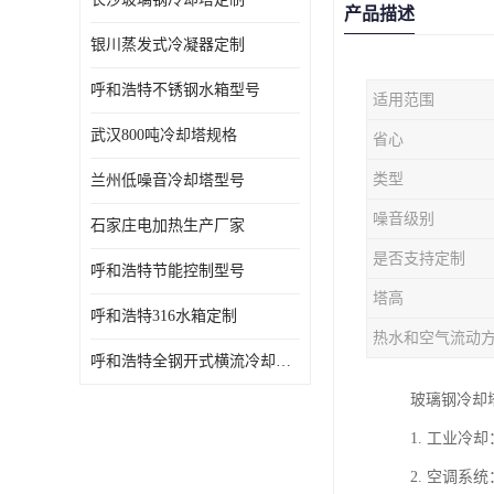
产品描述
银川蒸发式冷凝器定制
呼和浩特不锈钢水箱型号
适用范围
武汉800吨冷却塔规格
省心
类型
兰州低噪音冷却塔型号
噪音级别
石家庄电加热生产厂家
是否支持定制
呼和浩特节能控制型号
塔高
呼和浩特316水箱定制
热水和空气流动
呼和浩特全钢开式横流冷却塔型号
玻璃钢冷却
1. 工业
2. 空调