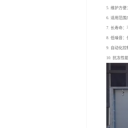
5. 维护
6. 适用
7. 长寿
8. 低噪
9. 自动
10. 抗