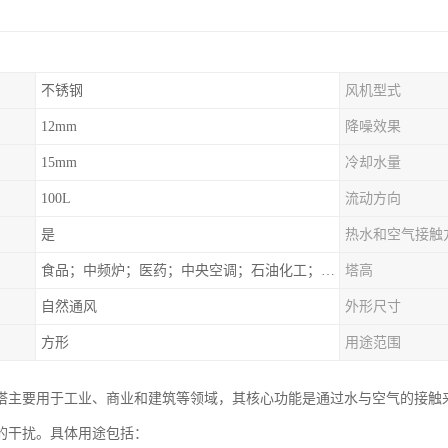
不锈钢
风机型式
12mm
降噪效果
15mm
冷却水量
100L
流动方向
是
热水和空气接触
食品；中频炉；医药；中央空调；石油化工；锻造；冶金；电子；新材料
塔高
自然通风
外形尺寸
方形
用途范围
塔主要用于工业、商业和建筑等领域，其核心功能是通过水与空气的接触
的干扰。具体用途包括：