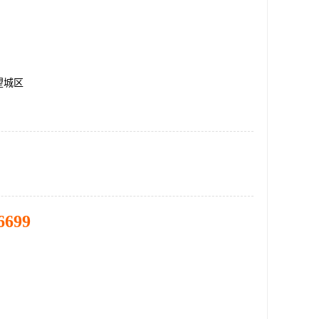
望城区
6699