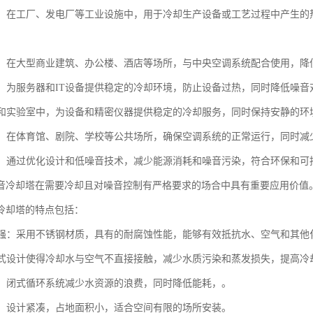
冷却：在工厂、发电厂等工业设施中，用于冷却生产设备或工艺过程中产生
系统：在大型商业建筑、办公楼、酒店等场所，与中央空调系统配合使用，
中心：为服务器和IT设备提供稳定的冷却环境，防止设备过热，同时降低噪
：在和实验室中，为设备和精密仪器提供稳定的冷却服务，同时保持安静的环
设施：在体育馆、剧院、学校等公共场所，确保空调系统的正常运行，同时
节能：通过优化设计和低噪音技术，减少能源消耗和噪音污染，符合环保和可
音冷却塔在需要冷却且对噪音控制有严格要求的场合中具有重要应用价值
冷却塔的特点包括：
蚀性强：采用不锈钢材质，具有的耐腐蚀性能，能够有效抵抗水、空气和其
：闭式设计使得冷却水与空气不直接接触，减少水质污染和蒸发损失，提高冷
环保：闭式循环系统减少水资源的浪费，同时降低能耗，。
紧凑：设计紧凑，占地面积小，适合空间有限的场所安装。