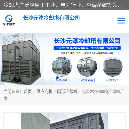
冷却塔广泛应用于工业、电力行业、空调系统等领域。在电力行业中，用于冷却发电机组的循环水；在工业生产中，如化工、冶金等行业，可降低生产过程中产生的热量；在空调系统中，为空调设备提供冷却水源
长沙元淳冷却塔有限公司
方形开式冷却塔
圆形冷却塔
闭式冷却塔
水箱
电控箱
水泵
当前位置：
首页
>
供应商机
>
圆形冷却塔
> 乌鲁木齐400吨冷却塔厂
板式换热器
家