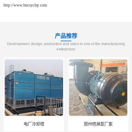
http://www.hncsyclqt.com
产品推荐
Development, design, production and sales in one of the manufacturing
enterprises
电厂冷却塔
郑州喷淋泵厂家