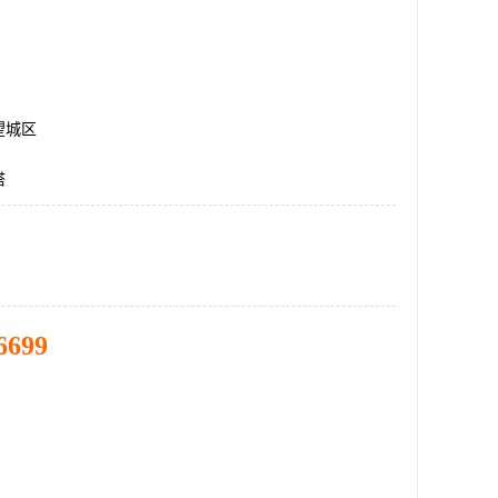
望城区
塔
6699