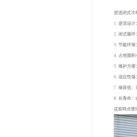
逆流闭式冷
1. 逆流
2. 闭式
3. 节能
4. 占地
5. 维护
6. 适应
7. 噪音
8. 长寿
这些特点使