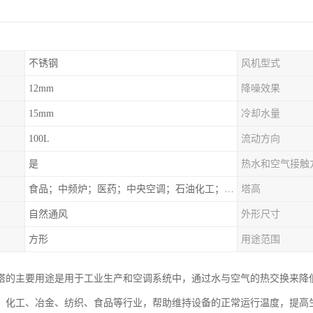
不锈钢
风机型式
12mm
降噪效果
15mm
冷却水量
100L
流动方向
是
热水和空气接触
食品；中频炉；医药；中央空调；石油化工；锻造；冶金；电子；新材料
塔高
自然通风
外形尺寸
方形
用途范围
塔的主要用途是用于工业生产和空调系统中，通过水与空气的热交换来降
、化工、冶金、纺织、食品等行业，帮助维持设备的正常运行温度，提高