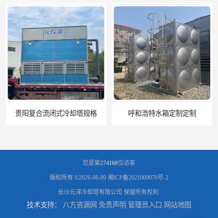
却塔规格
呼和浩特水箱定制定制
您是第
274160
位访客
版权所有 ©2026-08-09
湘ICP备2021009070号-2
长沙元淳冷却塔有限公司
保留所有权利.
技术支持：
八方资源网
免责声明
管理员入口
网站地图