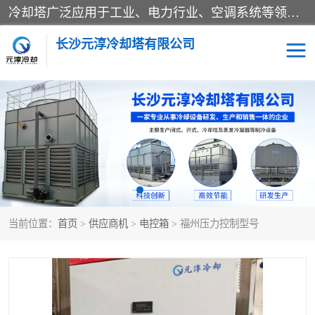
冷却塔广泛应用于工业、电力行业、空调系统等领域。在电力行业中，用于冷却发电机组的循环水；在工业生产中，如化工、冶金等行业，可降低生产过程中产生的热量；在空调系统中，为空调设备提供冷却水源
长沙元淳冷却塔有限公司
方形开式冷却塔
圆形冷却塔
闭式冷却塔
水箱
电控箱
水泵
当前位置：
首页
>
供应商机
>
电控箱
> 福州压力控制型号
板式换热器