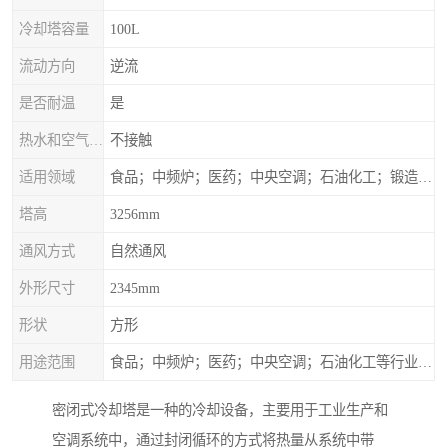
冷却塔容量
100L
流动方向
逆流
是否耐温
是
热水和空气接触方式
不接触
适用领域
食品；中频炉；医药；中央空调；石油化工；锻造；冶金；电子；新材料
塔高
3256mm
通风方式
自然通风
外形尺寸
2345mm
形状
方形
用途范围
食品；中频炉；医药；中央空调；石油化工等行业设备的换热降温
密闭式冷却塔是一种的冷却设备，主要用于工业生产和
空调系统中，通过封闭循环的方式将热量从系统中带