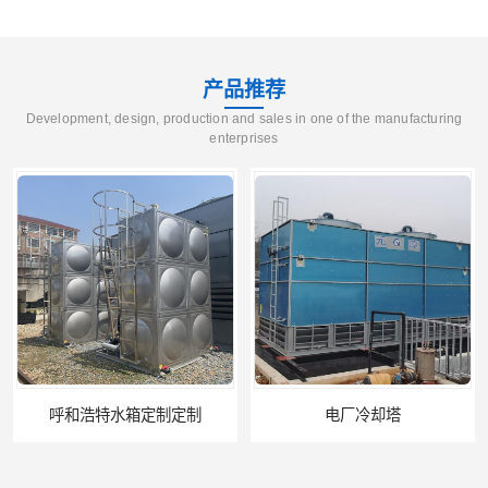
产品推荐
Development, design, production and sales in one of the manufacturing
enterprises
电厂冷却塔
郑州喷淋泵厂家