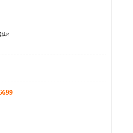
望城区
6699