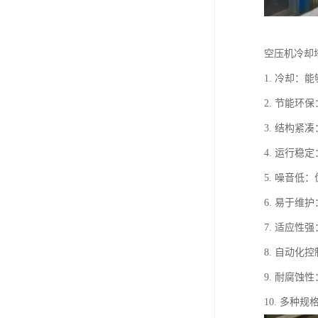
空压机冷却
1. 冷却
2. 节能
3. 结构
4. 运行
5. 噪音
6. 易于
7. 适应
8. 自动
9. 耐腐
10. 多