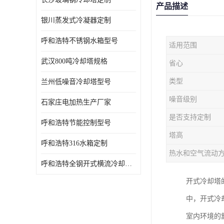
产品描述
银川蒸发式冷凝器定制
呼和浩特不锈钢水箱型号
适用范围
武汉800吨冷却塔规格
省心
类型
兰州低噪音冷却塔型号
噪音级别
石家庄电加热生产厂家
是否支持定制
呼和浩特节能控制型号
塔高
呼和浩特316水箱定制
热水和空气流动
呼和浩特全钢开式横流冷却塔型号
开式冷却塔
中，开式冷
室内环境的