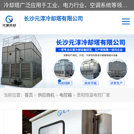
冷却塔广泛应用于工业、电力行业、空调系统等领域。在电力行业中，用于冷却发电机组的循环水；在工业生产中，如化工、冶金等行业，可降低生产过程中产生的热量；在空调系统中，为空调设备提供冷却水源
长沙元淳冷却塔有限公司
方形开式冷却塔
圆形冷却塔
闭式冷却塔
水箱
电控箱
水泵
当前位置：
首页
>
供应商机
>
电控箱
> 贵阳恒温电控厂家
板式换热器