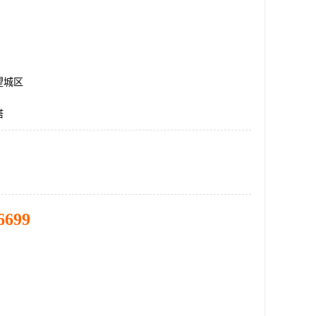
望城区
塔
6699