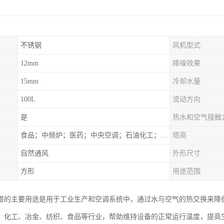
不锈钢
风机型式
12mm
降噪效果
15mm
冷却水量
100L
流动方向
是
热水和空气接触
食品；中频炉；医药；中央空调；石油化工；锻造；冶金；电子；新材料
塔高
自然通风
外形尺寸
方形
用途范围
塔的主要用途是用于工业生产和空调系统中，通过水与空气的热交换来降
、化工、冶金、纺织、食品等行业，帮助维持设备的正常运行温度，提高