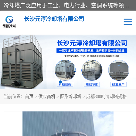
冷却塔广泛应用于工业、电力行业、空调系统等领域。在电力行业中，用于冷却发电机组的循环水；在工业生产中，如化工、冶金等行业，可降低生产过程中产生的热量；在空调系统中，为空调设备提供冷却水源
长沙元淳冷却塔有限公司
方形开式冷却塔
圆形冷却塔
闭式冷却塔
水箱
电控箱
水泵
当前位置：
首页
>
供应商机
>
圆形冷却塔
> 成都300吨冷却塔规格
板式换热器