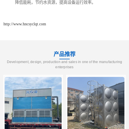
降低能耗，节约水资源，提高设备运行效率。
http://www.hncsyclqt.com
产品推荐
Development, design, production and sales in one of the manufacturing
enterprises