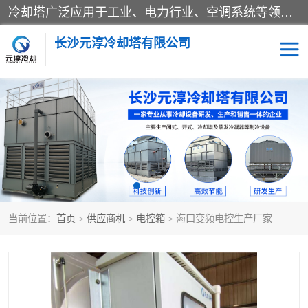
冷却塔广泛应用于工业、电力行业、空调系统等领域。在电力行业中，用于冷却发电机组的循环水；在工业生产中，如化工、冶金等行业，可降低生产过程中产生的热量；在空调系统中，为空调设备提供冷却水源
长沙元淳冷却塔有限公司
方形开式冷却塔
圆形冷却塔
闭式冷却塔
水箱
电控箱
水泵
当前位置：
首页
>
供应商机
>
电控箱
> 海口变频电控生产厂家
板式换热器