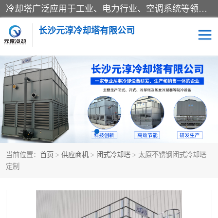
冷却塔广泛应用于工业、电力行业、空调系统等领域。在电力行业中，用于冷却发电机组的循环水；在工业生产中，如化工、冶金等行业，可降低生产过程中产生的热量；在空调系统中，为空调设备提供冷却水源
长沙元淳冷却塔有限公司
方形开式冷却塔
圆形冷却塔
闭式冷却塔
水箱
电控箱
水泵
当前位置：
首页
>
供应商机
>
闭式冷却塔
> 太原不锈钢闭式冷却塔
板式换热器
定制