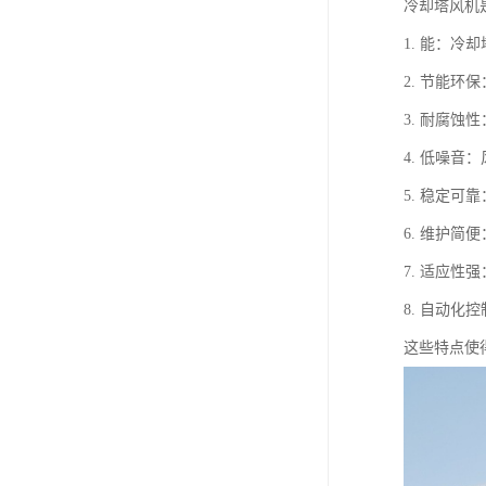
冷却塔风机
1. 能：
2. 节能
3. 耐腐
4. 低噪
5. 稳定
6. 维护
7. 适应
8. 自动
这些特点使