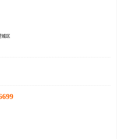
望城区
6699