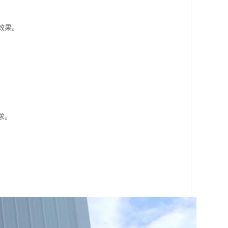
效果。
求。