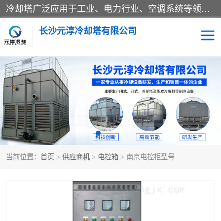
冷却塔广泛应用于工业、电力行业、空调系统等领域。在电力行业中，用于冷却发电机组的循环水；在工业生产中，如化工、冶金等行业，可降低生产过程中产生的热量；在空调系统中，为空调设备提供冷却水源
长沙元淳冷却塔有限公司
方形开式冷却塔
圆形冷却塔
闭式冷却塔
水箱
电控箱
水泵
当前位置：
首页
>
供应商机
>
电控箱
> 南京电控柜型号
板式换热器