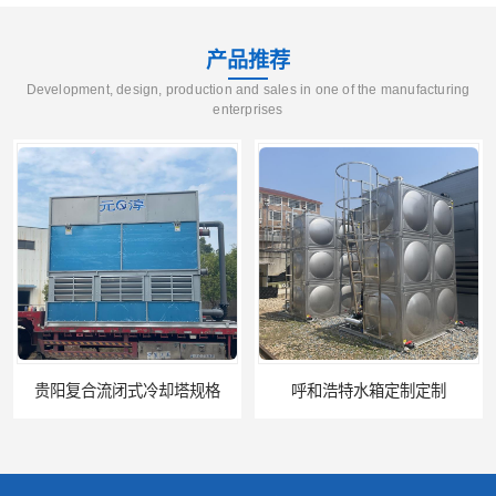
产品推荐
Development, design, production and sales in one of the manufacturing
enterprises
规格
呼和浩特水箱定制定制