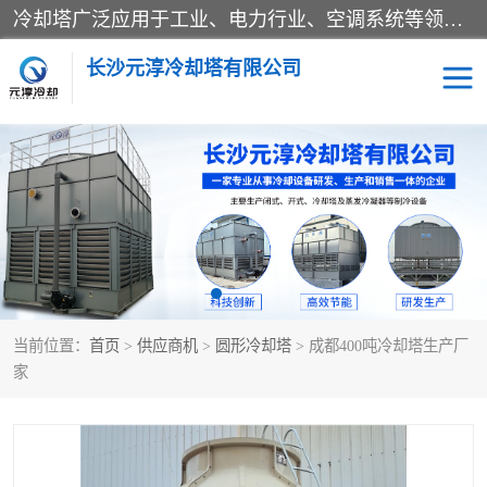
冷却塔广泛应用于工业、电力行业、空调系统等领域。在电力行业中，用于冷却发电机组的循环水；在工业生产中，如化工、冶金等行业，可降低生产过程中产生的热量；在空调系统中，为空调设备提供冷却水源
长沙元淳冷却塔有限公司
方形开式冷却塔
圆形冷却塔
闭式冷却塔
水箱
电控箱
水泵
当前位置：
首页
>
供应商机
>
圆形冷却塔
> 成都400吨冷却塔生产厂
板式换热器
家