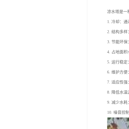
凉水塔是一
1. 冷却
2. 结构
3. 节能
4. 占地
5. 运行
6. 维护
7. 适应
8. 降低
9. 减少
10. 噪