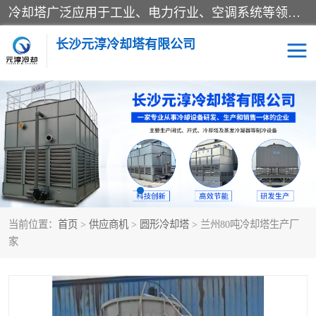
冷却塔广泛应用于工业、电力行业、空调系统等领域。在电力行业中，用于冷却发电机组的循环水；在工业生产中，如化工、冶金等行业，可降低生产过程中产生的热量；在空调系统中，为空调设备提供冷却水源
长沙元淳冷却塔有限公司
方形开式冷却塔
圆形冷却塔
闭式冷却塔
水箱
电控箱
水泵
当前位置：
首页
>
供应商机
>
圆形冷却塔
> 兰州80吨冷却塔生产厂
板式换热器
家