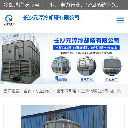
冷却塔广泛应用于工业、电力行业、空调系统等领域。在电力行业中，用于冷却发电机组的循环水；在工业生产中，如化工、冶金等行业，可降低生产过程中产生的热量；在空调系统中，为空调设备提供冷却水源
长沙元淳冷却塔有限公司
方形开式冷却塔
圆形冷却塔
闭式冷却塔
水箱
电控箱
水泵
当前位置：
首页
>
供应商机
>
圆形冷却塔
> 兰州低噪音冷却塔厂商
板式换热器