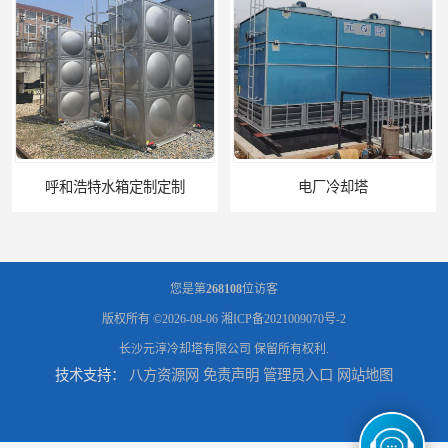
电厂冷却塔
郑州喷淋泵厂家
您是第
268108
位访客
版权所有 ©2026-08-06
湘ICP备2021009070号-2
长沙元淳冷却塔有限公司
保留所有权利.
技术支持：
八方资源网
免责声明
管理员入口
网站地图
太原板式换热器生产厂家
石家庄恒温电控