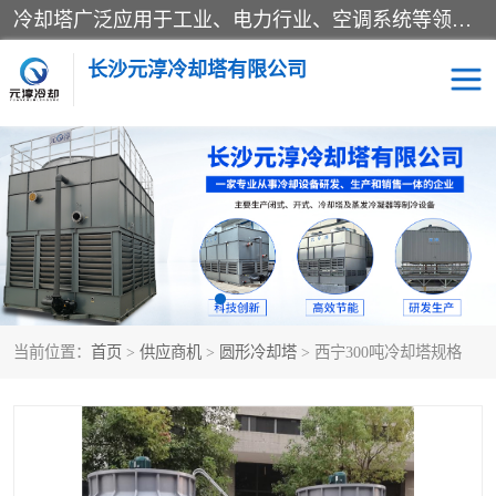
冷却塔广泛应用于工业、电力行业、空调系统等领域。在电力行业中，用于冷却发电机组的循环水；在工业生产中，如化工、冶金等行业，可降低生产过程中产生的热量；在空调系统中，为空调设备提供冷却水源
长沙元淳冷却塔有限公司
方形开式冷却塔
圆形冷却塔
闭式冷却塔
水箱
电控箱
水泵
当前位置：
首页
>
供应商机
>
圆形冷却塔
> 西宁300吨冷却塔规格
板式换热器