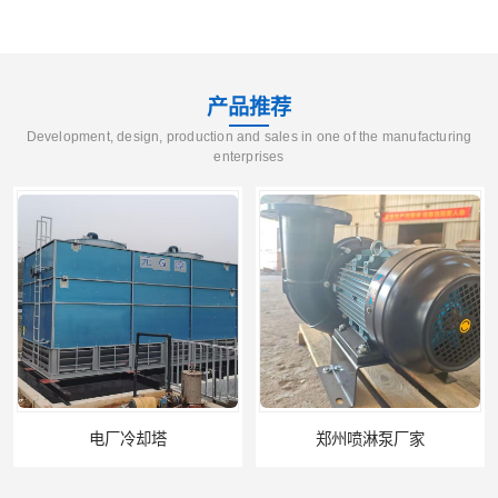
产品推荐
Development, design, production and sales in one of the manufacturing
enterprises
电厂冷却塔
郑州喷淋泵厂家