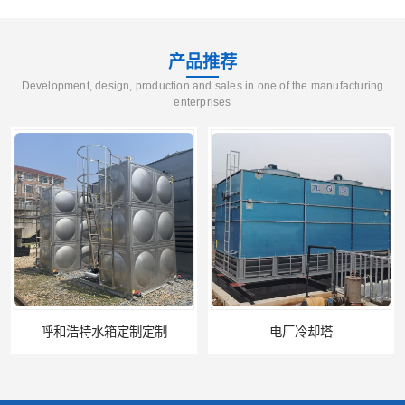
产品推荐
Development, design, production and sales in one of the manufacturing
enterprises
电厂冷却塔
郑州喷淋泵厂家