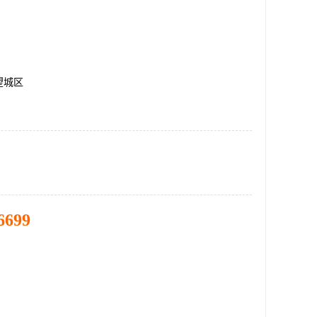
望城区
6699