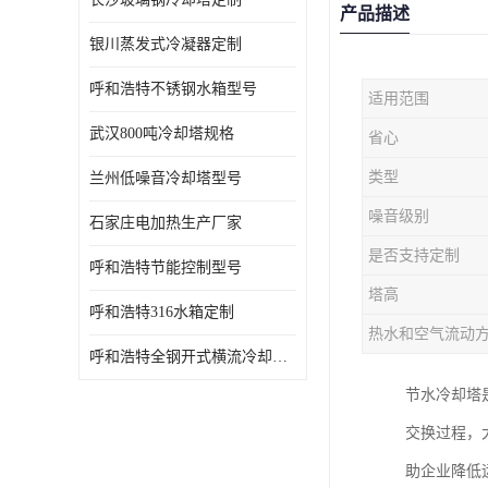
产品描述
银川蒸发式冷凝器定制
呼和浩特不锈钢水箱型号
适用范围
武汉800吨冷却塔规格
省心
类型
兰州低噪音冷却塔型号
噪音级别
石家庄电加热生产厂家
是否支持定制
呼和浩特节能控制型号
塔高
呼和浩特316水箱定制
热水和空气流动
呼和浩特全钢开式横流冷却塔型号
节水冷却塔
交换过程，
助企业降低