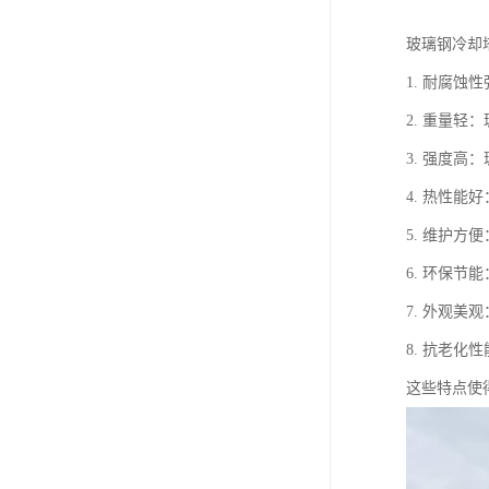
玻璃钢冷却
1. 耐腐
2. 重量
3. 强度
4. 热性
5. 维护
6. 环保
7. 外观
8. 抗老
这些特点使