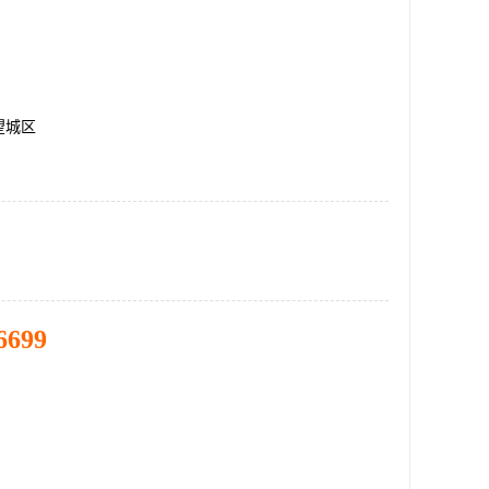
望城区
6699