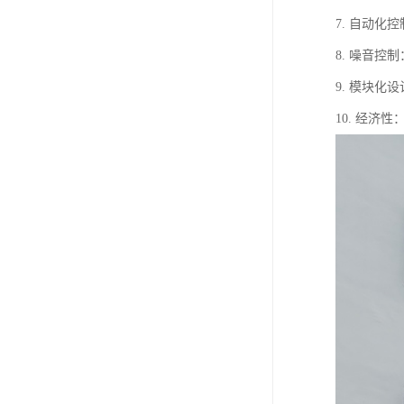
7. 自动
8. 噪音
9. 模块
10. 经