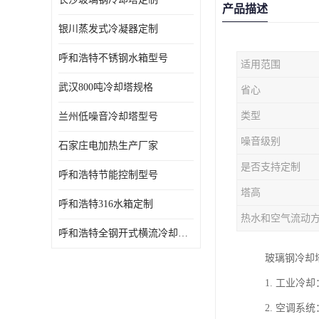
产品描述
银川蒸发式冷凝器定制
呼和浩特不锈钢水箱型号
适用范围
武汉800吨冷却塔规格
省心
类型
兰州低噪音冷却塔型号
噪音级别
石家庄电加热生产厂家
是否支持定制
呼和浩特节能控制型号
塔高
呼和浩特316水箱定制
热水和空气流动
呼和浩特全钢开式横流冷却塔型号
玻璃钢冷却
1. 工业
2. 空调