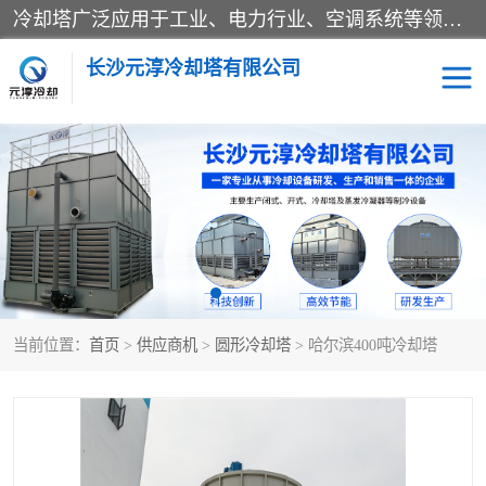
冷却塔广泛应用于工业、电力行业、空调系统等领域。在电力行业中，用于冷却发电机组的循环水；在工业生产中，如化工、冶金等行业，可降低生产过程中产生的热量；在空调系统中，为空调设备提供冷却水源
长沙元淳冷却塔有限公司
方形开式冷却塔
圆形冷却塔
闭式冷却塔
水箱
电控箱
水泵
当前位置：
首页
>
供应商机
>
圆形冷却塔
> 哈尔滨400吨冷却塔
板式换热器